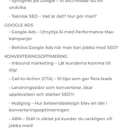
- Synlighet på Google – 10 SEO-missar du vill
undvika
- Teknisk SEO – Vad är det? Hur gör man?
GOOGLE ADS
- Google Ads – Utnyttja AI med Performance Max-
kampanjer
- Behövs Google Ads när man kan jobba med SEO?
KONVERTERINGSOPTIMERING
- Inbound marketing – Låt kunderna komma till
dig!
- Call-to-Action (CTA) – 10 tips som ger flera leads
- Landningssidor som konverterar, ökar
upplevelsen och stärker SEO’n
- Nudging – Hur beteendedesign blev en del i
konverteringsoptimeringen
- ABM – Ställ in siktet på kunder du verkligen vill
jobba med!