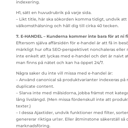
indexering.
H1, sätt en huvudrubrik på varje sida.
– Likt title, här ska sökorden komma tidigt, undvik a
välkomsthälsning och håll dig till cirka 40 tecken.
7. E-HANDEL – Kunderna kommer inte bara för at ni f
Eftersom själva affärsidén för e-handel är att få in bes
märkligt hur ofta SEO-perspektivet nonchaleras eller n
inte enkelt att lyckas med e-handel och det är naivt a
man finns på nätet och kan ha öppet 24/7.
Några saker du inte vill missa med e-handel är:
– Använd canonical så produktvarianter indexeras på r
duplicate content.
– Slarva inte med målsidorna, jobba främst mot katego
lång livslängd. (Men missa fördenskull inte att produk
texter.)
– I dessa Ajaxtider, undvik funktioner med filter, sort
genererar riktiga url:er. Eller åtminstone säkerställ så
marknadsföring.