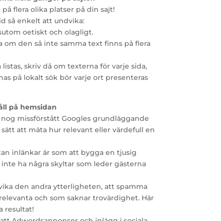
 flera olika platser på din sajt!
id så enkelt att undvika:
ssutom oetiskt och olagligt.
iva om den så inte samma text finns på flera
listas, skriv då om texterna för varje sida,
nas på lokalt sök bör varje ort presenteras
håll på hemsidan
nog missförstått Googles grundläggande
sätt att mäta hur relevant eller värdefull en
utan inlänkar är som att bygga en tjusig
inte ha några skyltar som leder gästerna
dvika den andra ytterligheten, att spamma
relevanta och som saknar trovärdighet. Här
 resultat!
n att Adwordsannonser och inlägg i sociala