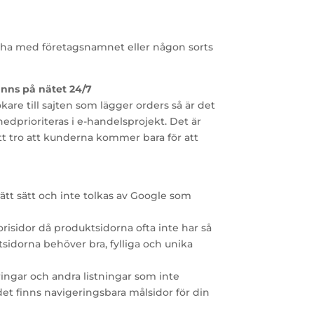
tt ha med företagsnamnet eller någon sorts
inns på nätet 24/7
ökare till sajten som lägger orders så är det
edprioriteras i e-handelsprojekt. Det är
tt tro att kunderna kommer bara för att
ätt sätt och inte tolkas av Google som
risidor då produktsidorna ofta inte har så
tsidorna behöver bra, fylliga och unika
eringar och andra listningar som inte
 det finns navigeringsbara målsidor för din