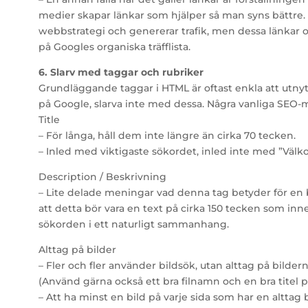
medier skapar länkar som hjälper så man syns bättre. De
webbstrategi och genererar trafik, men dessa länkar oc
på Googles organiska träfflista.
6. Slarv med taggar och rubriker
Grundläggande taggar i HTML är oftast enkla att utnyt
på Google, slarva inte med dessa. Några vanliga SEO-mi
Title
– För långa, håll dem inte längre än cirka 70 tecken.
– Inled med viktigaste sökordet, inled inte med ”Välk
Description / Beskrivning
– Lite delade meningar vad denna tag betyder för en 
att detta bör vara en text på cirka 150 tecken som inn
sökorden i ett naturligt sammanhang.
Alttag på bilder
– Fler och fler använder bildsök, utan alttag på bildern
(Använd gärna också ett bra filnamn och en bra titel p
– Att ha minst en bild på varje sida som har en alttag bi