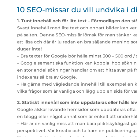
10 SEO-missar du vill undvika i
1. Tunt innehåll och för lite text – Förmodligen den s
Svagt innehåll med lite text och enbart bilder kan verk
på sajten. Denna SEO-miss är lömsk för man tänker kan
att läsa och där är ju redan en bra säljande mening s
duger inte!
– Bra texter för Google bör hålla minst 300 – 500 ord / 
– Google semantiska funktion kan koppla ihop sökning
en stor andel sökningar handlar om att hitta svar på 
indexeras så bra av Google.
– Ha gärna med vägledande innehåll till exempel en k
vilka frågor som är vanliga och lägg upp en sida för va
2. Statiskt innehåll som inte uppdateras eller hålls l
Google älskar levande hemsidor som uppdateras ofta. 
en blogg eller något annat som är enkelt att underhål
– Här är en vanlig miss att man bara pliktskyldigast gö
perspektivet. Var kreativ och ta fram en publiceringsp