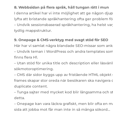
8. Webbsidan på flera språk, håll tungan rätt i mun
I denna artikel har vi inte möjlighet att ge någon djupa
lyfta att bristande språkhantering ofta ger problem fö
– Undvik sessionsbaserad språkhantering, ha helst var
tydlig mappstruktur.
9. Onepage & CMS-verktyg med svagt stöd för SEO
Här har vi samlat några blandade SEO-missar som ankn
– Undvik teman i WordPress och andra templates som int
finns flera H1.
– Utan stöd för unika title och description eller läsvän
sökmotoroptimering.
– CMS där sidor byggs upp av fristående HTML objekt 
frames skapar stor oreda när besökaren ska navigera 
duplicate content.
– Tunga sajter med mycket kod blir långsamma och straf
detta.
– Onepage kan vara läckra grafiskt, men blir ofta en 
sida att jobba mot får man inte in så många sökord…