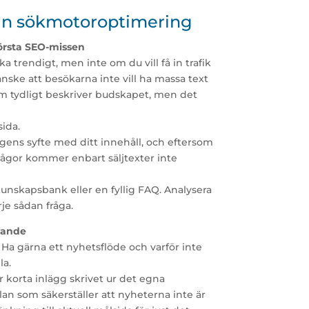
 din sökmotoroptimering
törsta SEO-missen
a trendigt, men inte om du vill få in trafik
ske att besökarna inte vill ha massa text
om tydligt beskriver budskapet, men det
sida.
ens syfte med ditt innehåll, och eftersom
frågor kommer enbart säljtexter inte
unskapsbank eller en fyllig FAQ. Analysera
rje sådan fråga.
evande
Ha gärna ett nyhetsflöde och varför inte
la.
r korta inlägg skrivet ur det egna
lan som säkerställer att nyheterna inte är