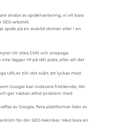
re analys av språkhantering, vi vill bara
r SEO-arbetet.
je språk på en avskild domän eller i en
yter till olika CMS och onepage.
e lägger H1 på rätt plats, eller att det
liga URL:er blir det svårt att lyckas med
som Google kan indexera fristående, likt
och ger nästan alltid problem med
fas av Google, flera plattformar lider av
mardröm för din SEO-tekniker. Med bara en