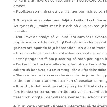
för tunna, är läsvärda och att de har med sökord och lä
ämnet.
– Publicera som minst ett par gånger per månad och lå
3. Svag sökordsanalys med följd att sökord och fraser
Att synas är ju målet, men hur och på vilka sökord, ja 
undvika.
– Det krävs en analys på vilka sökord som är relevanta,
upp ärmarna och kom igång! Det går inte i förväg ve
genom att löpande följa beteenden kan du optimera d
– Undvik sökord med stor sökvolym som inte är relevanta
kostar pengar att få bra placering på men ger ingen 
– Du kan inte trycka in alla sökorden på startsidan! Så f
sökord så behöver du en strategi där du fördelar sökor
– Slarva inte med dessa undersidor det är ju landnings
bildmaterial som tar emot trafiken så besökarna inte 
– Ibland går det prestige i att synas på ett fåtal vikti
före konkurrenterna, men målet bör vara lönsamhet in
fraser och longtail, det vill säga svansen av sökord so
4. Duplicate content – Kopiera inte texter så de återf