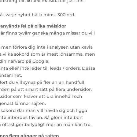
nkning till aktuell målsida för just det
t varje nyhet hålla minst 300 ord.
 används fel på olika målsidor
här finns tyvärr ganska många missar du vill
 men förlora dig inte i analysen utan kavla
ta vilka sökord som är mest lönsamma, men
in närvaro på Google.
 eller inte leder till leads / orders. Dessa
lönsamhet.
ort du vill synas på fler än en handfull
den på ett smart sätt på flera undersidor.
sidor som kräver ett bra innehåll och
genast lämnar sajten.
ga sökord där man vill hävda sig och ligga
te inbördes tävlan. Så glöm inte bort
m oftast ger betydligt mer än man kan tro.
inns flera gånger på sajten