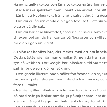
Ha egna unika texter och låt inte texterna återkomma på
Låter kanske självklart, men i praktiken är det inte allt
– Låt bli att kopiera text från andra sajter, det är ju de
– Om du vill återanvända din egen text, se till att skr
platser på din sajt.
– Om du har flera likartade tjänster eller saker som ska 
till exempel om du har kontor på flera orter och vill sy
med en egen unik text.
5. Inlänkar behövs inte, det räcker med ett bra inne
Detta påstående hör man emellanåt men då har man 
syn på webben. För Google har inlänkar alltid varit ett 
sajt är för de som gör en sökning.
– Den gamla illustrationen håller fortfarande, en sajt 
restaurang ute i skogen men inte dra fram en väg och 
fram till målet.
– När det gäller inlänkar måste man förstås också un
på med många länkar samtidigt på sajter som inte är 
krävs en långsiktig genomtänkt länkstrategi för ett bra
– En annan fälla när det gäller länkar är förställninge