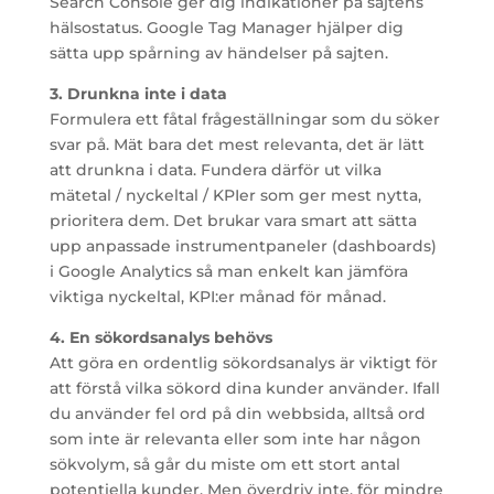
Search Console ger dig indikationer på sajtens
hälsostatus. Google Tag Manager hjälper dig
sätta upp spårning av händelser på sajten.
3. Drunkna inte i data
Formulera ett fåtal frågeställningar som du söker
svar på. Mät bara det mest relevanta, det är lätt
att drunkna i data. Fundera därför ut vilka
mätetal / nyckeltal / KPIer som ger mest nytta,
prioritera dem. Det brukar vara smart att sätta
upp anpassade instrumentpaneler (dashboards)
i Google Analytics så man enkelt kan jämföra
viktiga nyckeltal, KPI:er månad för månad.
4. En sökordsanalys behövs
Att göra en ordentlig sökordsanalys är viktigt för
att förstå vilka sökord dina kunder använder. Ifall
du använder fel ord på din webbsida, alltså ord
som inte är relevanta eller som inte har någon
sökvolym, så går du miste om ett stort antal
potentiella kunder. Men överdriv inte, för mindre