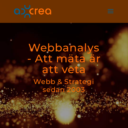
Webbanalys
- Att mäta är
att veta
Webb & Strategi
sedan 2003