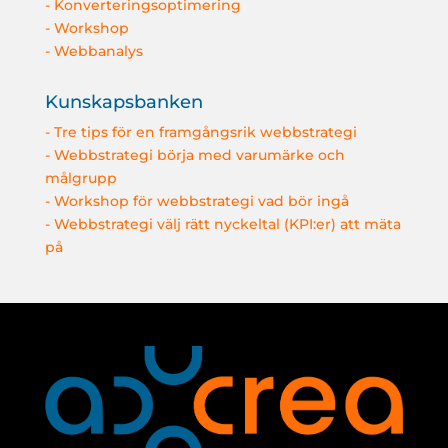
- Konverteringsoptimering
- Workshop
- Webbanalys
Kunskapsbanken
- Tre tips för en framgångsrik webbstrategi
- Webbstrategi börja med varumärke och
målgrupp
- Workshop för webbstrategi vad bör ingå
- Webbstrategi välj rätt nyckeltal (KPI:er) att mäta
på