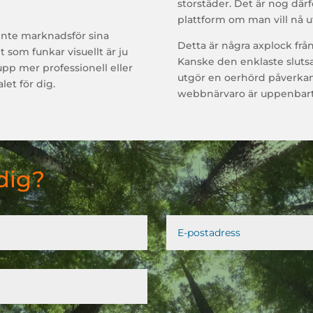
storstäder. Det är nog där
plattform om man vill nå ut
nte marknadsför sina
Detta är några axplock frå
t som funkar visuellt är ju
Kanske den enklaste slutsa
upp mer professionell eller
utgör en oerhörd påverkan i
let för dig.
webbnärvaro är uppenbart d
dig?