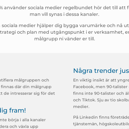
använder sociala medier regelbundet hör det till att 
man vill synas i dessa kanaler.
 sociala medier hjälper dig bygga varumärke och nå ut 
 strategi och plan med utgångspunkt i er verksamhet,
målgrupp ni vänder er till.
Några trender jus
entifiera målgruppen och
En viktig insikt är att yngr
r finnas där din målgrupp
Facebook, men 90-talister
t de intresserar sig för det
finns inte 90-talister och 
och Tiktok. Sju av tio skolb
medier.
dig fram!
På Linkedin finns företräd
nte börja i alla kanaler
tjänstemän, högskoleutbil
rdera och växla upp