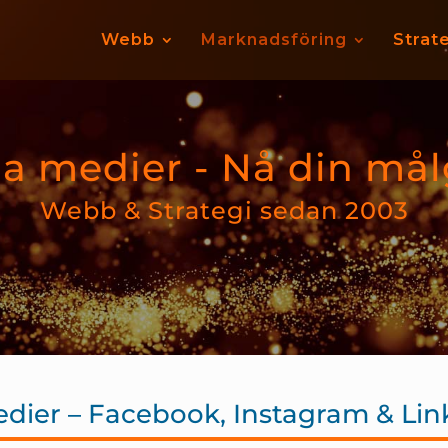
Webb
Marknadsföring
Strat
la medier - Nå din må
Webb & Strategi sedan 2003
edier – Facebook, Instagram & Lin