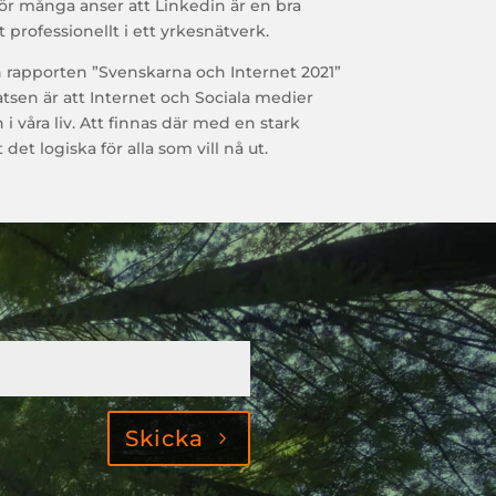
för många anser att Linkedin är en bra
 professionellt i ett yrkesnätverk.
n rapporten ”Svenskarna och Internet 2021”
tsen är att Internet och Sociala medier
 våra liv. Att finnas där med en stark
et logiska för alla som vill nå ut.
Skicka