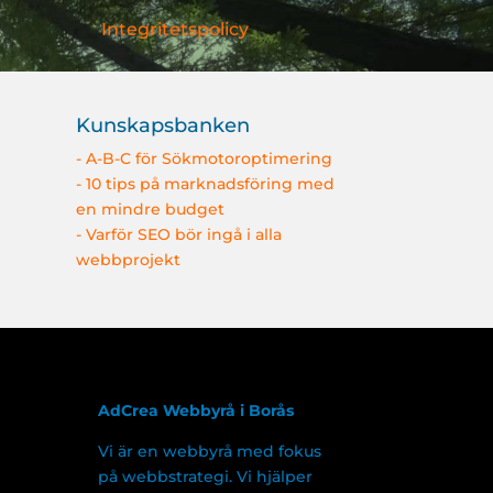
Integritetspolicy
Kunskapsbanken
- A-B-C för Sökmotoroptimering
)
- 10 tips på marknadsföring med
en mindre budget
- Varför SEO bör ingå i alla
webbprojekt
AdCrea Webbyrå i Borås
Vi är en webbyrå med fokus
på webbstrategi. Vi hjälper