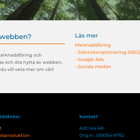
Läs mer
 webben?
Marknadsföring
- Sökmotoroptimering (SEO
marknadsföring och
- Google Ads
las och dra nytta av webben.
- Sociala medier
 du vill veta mer om vårt
bblänkar
Kontakt
t
AdCrea AB
bproduktion
Org.nr. 559354-9792