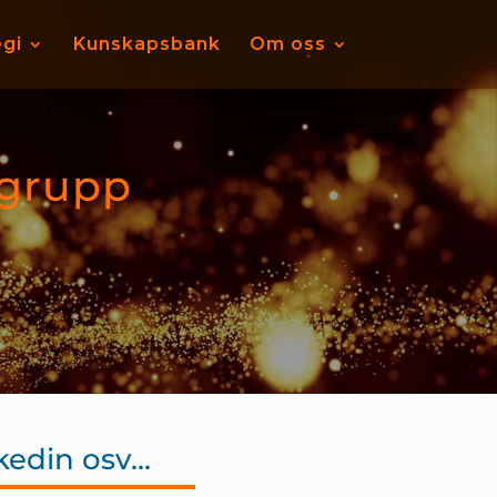
egi
Kunskapsbank
Om oss
lgrupp
kedin osv…