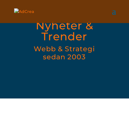
Nyheter &
Trender
Webb & Strategi
sedan 2003