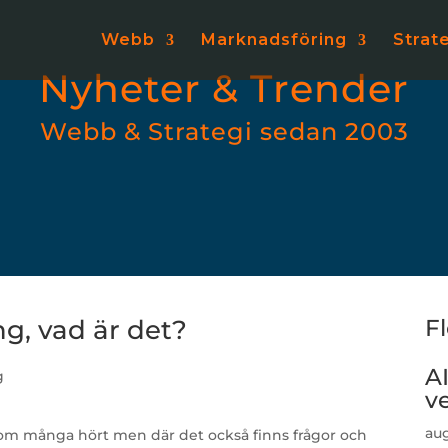
Webb
Marknadsföring
Strat
Nyheter & Trender
Webb & Strategi sedan 2003
g, vad är det?
F
A
v
aug
om många hört men där det också finns frågor och