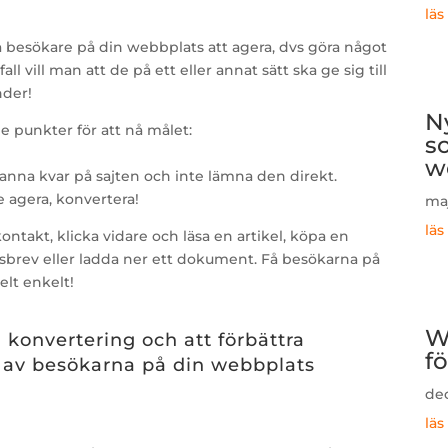
läs
 besökare på din webbplats att agera, dvs göra något
 fall vill man att de på ett eller annat sätt ska ge sig till
nder!
N
 punkter för att nå målet:
so
w
anna kvar på sajten och inte lämna den direkt.
de agera, konvertera!
maj
läs
ontakt, klicka vidare och läsa en artikel, köpa en
hetsbrev eller ladda ner ett dokument. Få besökarna på
helt enkelt!
W
konvertering och att förbättra
f
r av besökarna på din webbplats
dec
läs