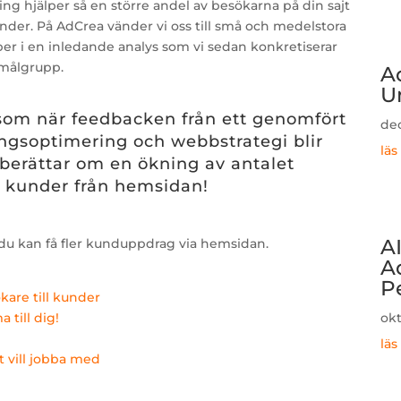
ng hjälper så en större andel av besökarna på din sajt
under. På AdCrea vänder vi oss till små och medelstora
r i en inledande analys som vi sedan konkretiserar
 målgrupp.
A
U
 som när feedbacken från ett genomfört
dec
gsoptimering och webbstrategi blir
läs
erättar om en ökning av antalet
a kunder från hemsidan!
AI
 du kan få fler kunduppdrag via hemsidan.
A
P
kare till kunder
till dig!
okt
läs
t vill jobba med