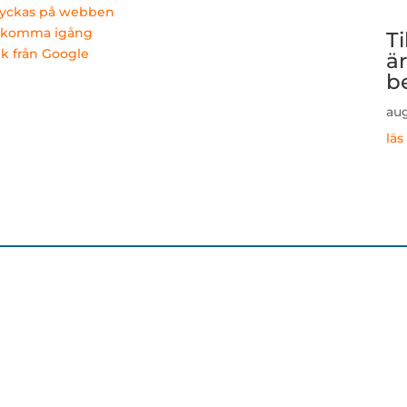
 lyckas på webben
t komma igång
T
ik från Google
ä
b
aug
läs