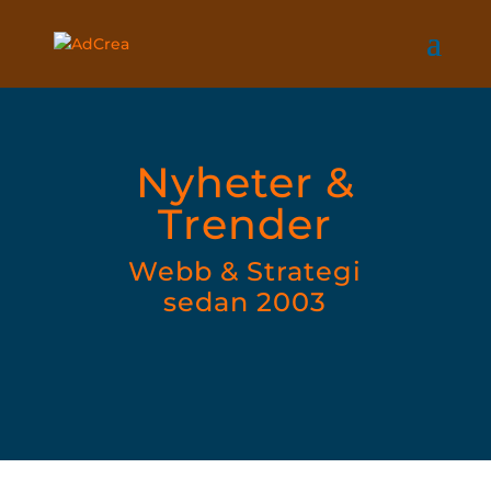
Nyheter &
Trender
Webb & Strategi
sedan 2003