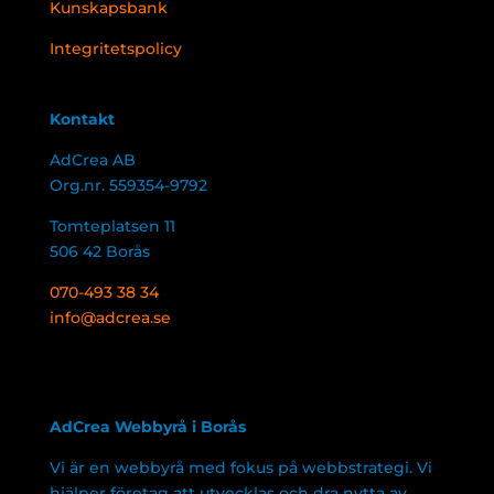
Kunskapsbank
Integritetspolicy
Kontakt
AdCrea AB
Org.nr. 559354-9792
Tomteplatsen 11
506 42 Borås
070-493 38 34
info@adcrea.se
AdCrea Webbyrå i Borås
Vi är en webbyrå med fokus på webbstrategi. Vi
hjälper företag att utvecklas och dra nytta av