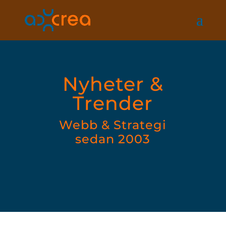
Nyheter &
Trender
Webb & Strategi
sedan 2003