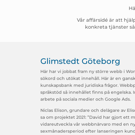
Hä
Vår affärsidé är att h
konkreta tjänster s
Glimstedt Göteborg
Här har vi jobbat fram ny större webb i 
sökord och utökat innehåll. Här är en gan
kunskapsbank med juridiska frågor. Webbp
språkstöd så innehållet finns på engelska. 
arbete på sociala medier och Google Ads.
Niclas Elison, grundare och delägare av
Eli
sa om projektet 2021: ”David har gjort ett 
vidareutveckla vår webbnärvaro med en ny 
sexmånadersperiod efter lanseringen kunde