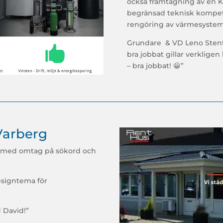
också framtagning av en 
begränsad teknisk kompet
rengöring av värmesystem
Grundare & VD Leno Stenfe
bra jobbat gillar verkligen
– bra jobbat! 😀”
Varberg
s med omtag på sökord och
esigntema för
d David!”