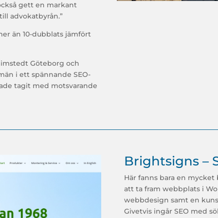
 också gett en markant
ill advokatbyrån.”
mer än 10-dubblats jämfört
imstedt Göteborg och
 domän i ett spännande SEO-
hade tagit med motsvarande
Brightsigns – 
Här fanns bara en mycket 
att ta fram webbplats i Wo
webbdesign samt en kuns
Givetvis ingår SEO med sök