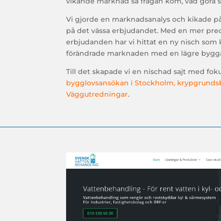
vikande marknad så frågan kom, vad göra s
Vi gjorde en marknadsanalys och kikade 
på det vässa erbjudandet. Med en mer preci
erbjudanden har vi hittat en ny nisch so
förändrade marknaden med en lägre byggak
Till det skapade vi en nischad sajt med fok
bygglovsansökan i Stockholm,
krypgrunds
Väggutredningar
.