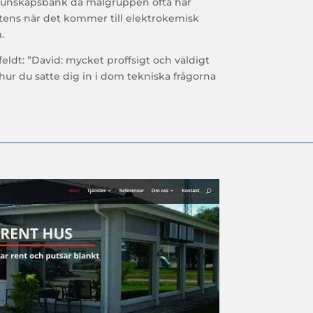
Kunskapsbank då målgruppen ofta har
ens när det kommer till elektrokemisk
.
ldt: ”
David: mycket proffsigt och väldigt
 hur du satte dig in i dom tekniska frågorna