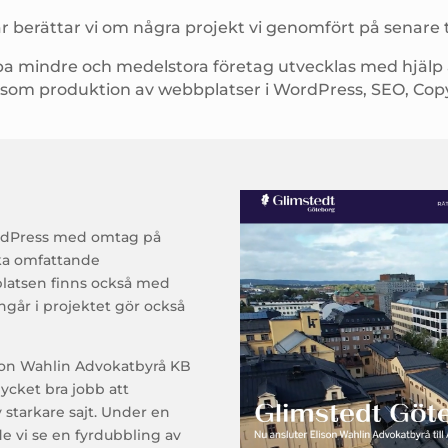
r berättar vi om några projekt vi genomfört på senare t
jälpa mindre och medelstora företag utvecklas med hjäl
åsom produktion av webbplatser i WordPress, SEO, Copy
WordPress med omtag på
ska omfattande
latsen finns också med
Ingår i projektet gör också
son Wahlin Advokatbyrå KB
mycket bra jobb att
starkare sajt. Under en
 vi se en fyrdubbling av