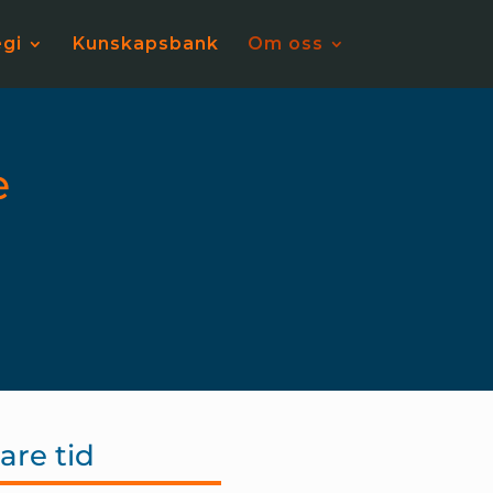
egi
Kunskapsbank
Om oss
e
are tid