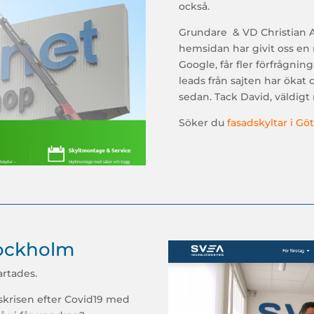
också.
Grundare & VD Christian 
hemsidan har givit oss en 
Google, får fler förfrågni
leads från sajten har ökat
sedan. Tack David, väldig
Söker du
fasadskyltar i Gö
tockholm
artades.
skrisen efter Covid19 med