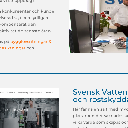
å vi får uppdrag?
på konkureenter och kunde
serad sajt och tydligare
m kompenserat den
tivitet de senaste åren.
us på
bygglovsritningar &
besiktningar
och
Svensk Vatten
och rostskyd
Här fanns en sajt med myc
plats, men det saknades k
vilka värde som skapas och