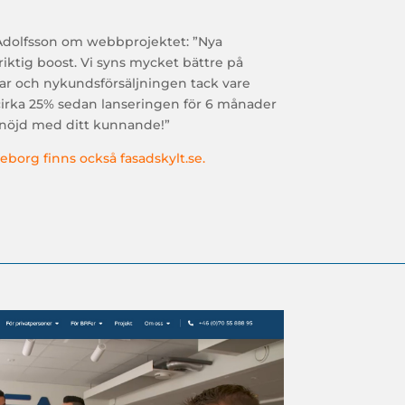
Adolfsson om webbprojektet: ”
Nya
riktig boost. Vi syns mycket bättre på
ngar och nykundsförsäljningen tack vare
 cirka 25% sedan lanseringen för 6 månader
t nöjd med ditt kunnande!”
teborg finns också fasadskylt.se.