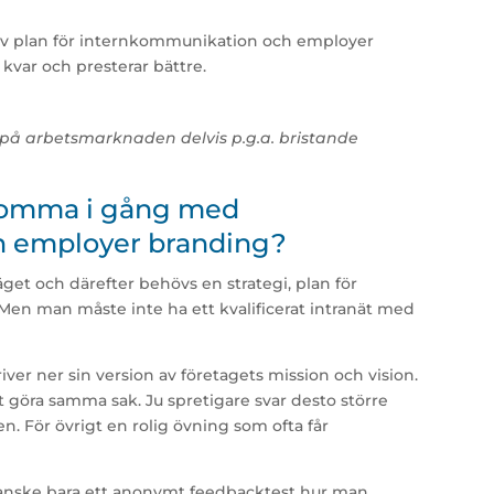
ktiv plan för internkommunikation och employer
kvar och presterar bättre.
 på arbetsmarknaden delvis p.g.a. bristande
 komma i gång med
h employer branding?
äget och därefter behövs en strategi, plan för
Men man måste inte ha ett kvalificerat intranät med
iver ner sin version av företagets mission och vision.
 göra samma sak. Ju spretigare svar desto större
. För övrigt en rolig övning som ofta får
nske bara ett anonymt feedbacktest hur man