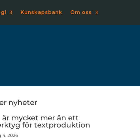
egi
Kunskapsbank
Om oss
ler nyheter
I är mycket mer än ett
erktyg för textproduktion
 4, 2026