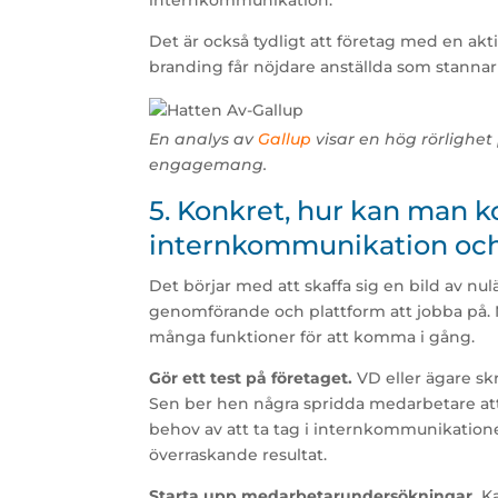
internkommunikation.
Det är också tydligt att företag med en a
branding får nöjdare anställda som stannar 
En analys av
Gallup
visar en hög rörlighet
engagemang.
5. Konkret, hur kan man
internkommunikation oc
Det börjar med att skaffa sig en bild av nul
genomförande och plattform att jobba på. 
många funktioner för att komma i gång.
Gör ett test på företaget.
VD eller ägare skr
Sen ber hen några spridda medarbetare att
behov av att ta tag i internkommunikationen
överraskande resultat.
Starta upp medarbetarundersökningar.
Ka