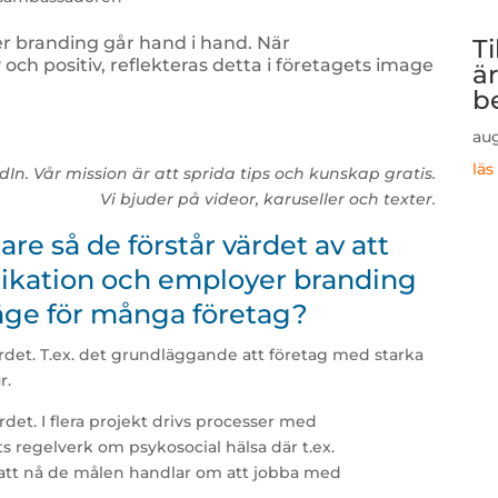
 branding går hand i hand. När
T
ch positiv, reflekteras detta i företagets image
ä
b
aug
läs
edIn. Vår mission är att sprida tips och kunskap gratis.
Vi bjuder på videor, karuseller och texter.
are så de förstår värdet av att
ikation och employer branding
läge för många företag?
rdet. T.ex. det grundläggande att företag med starka
r.
det. I flera projekt drivs processer med
 regelverk om psykosocial hälsa där t.ex.
 att nå de målen handlar om att jobba med