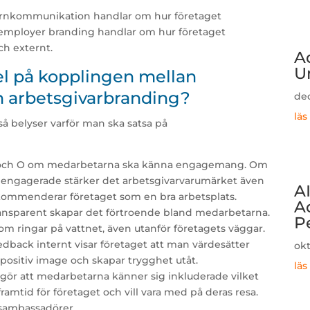
nternkommunikation handlar om hur företaget
employer branding handlar om hur företaget
ch externt.
A
U
el på kopplingen mellan
 arbetsgivarbranding?
dec
läs
så belyser varför man ska satsa på
 och O om medarbetarna ska känna engagemang. Om
engagerade stärker det arbetsgivarvarumärket även
AI
ekommenderar företaget som en bra arbetsplats.
A
ransparent skapar det förtroende bland medarbetarna.
P
som ringar på vattnet, även utanför företagets väggar.
back internt visar företaget att man värdesätter
okt
en positiv image och skapar trygghet utåt.
läs
 gör att medarbetarna känner sig inkluderade vilket
ramtid för företaget och vill vara med på deras resa.
sambassadörer.