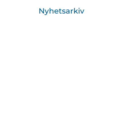
Nyhetsarkiv
När AI kommer på tal handlar diskussionen 
En modern webbstrategi handlar inte läng