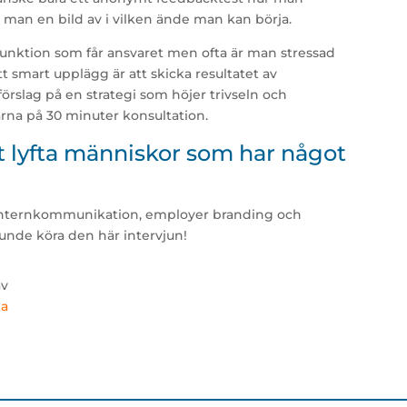
r man en bild av i vilken ände man kan börja.
-funktion som får ansvaret men ofta är man stressad
tt smart upplägg är att skicka resultatet av
förslag på en strategi som höjer trivseln och
ärna på 30 minuter konsultation.
t lyfta människor som har något
m internkommunikation, employer branding och
kunde köra den här intervjun!
av
ka