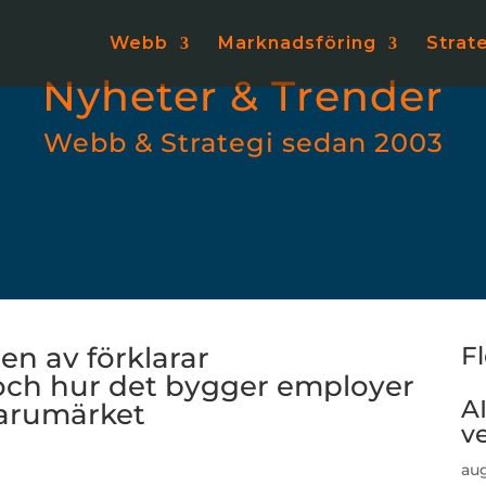
Webb
Marknadsföring
Strat
Nyheter & Trender
Webb & Strategi sedan 2003
en av förklarar
F
ch hur det bygger employer
A
varumärket
v
aug