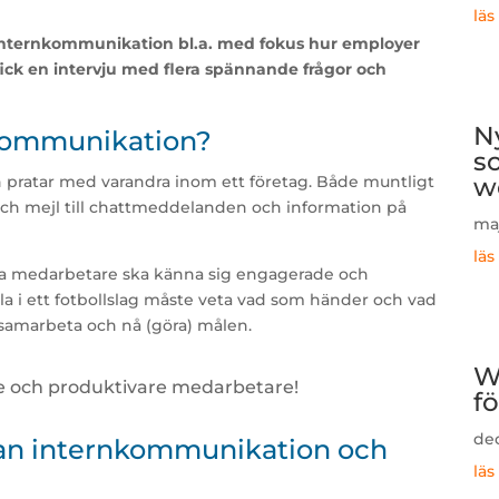
läs
å Internkommunikation bl.a. med fokus hur employer
ick en intervju med flera spännande frågor och
N
kommunikation?
so
ratar med varandra inom ett företag. Både muntligt
w
n och mejl till chattmeddelanden och information på
maj
läs
lla medarbetare ska känna sig engagerade och
alla i ett fotbollslag måste veta vad som händer och vad
 samarbeta och nå (göra) målen.
W
e och produktivare medarbetare!
f
dec
lan internkommunikation och
läs