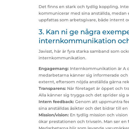
Det finns en stark och tydlig koppling. I
kommunicerar med sina anställda, medan 
uppfattas som arbetsgivare, både internt o
3. Kan ni ge några exemp
internkommunikation och
Javisst, här är fyra starka samband som ock
internkommunikation.
Engagemang:
Internkommunikation är A
medarbetarna känner sig informerade och 
externt, eftersom nöjda anställda gärna r
Transparens:
När företaget är öppet och t
Alla känner sig trygga och det sprider sig 
Intern feedback:
Genom att uppmuntra feed
sina anställdas åsikter och det bidrar till 
Mission/vision:
En tydlig mission och vision
ökar prestationen och trivseln. Man ser en f
Medarbetarna blir som levande varumärke