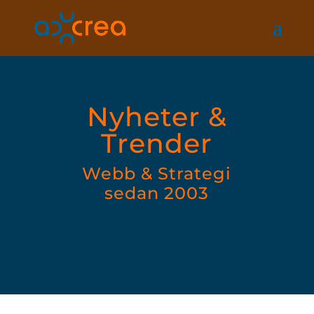
Nyheter &
Trender
Webb & Strategi
sedan 2003