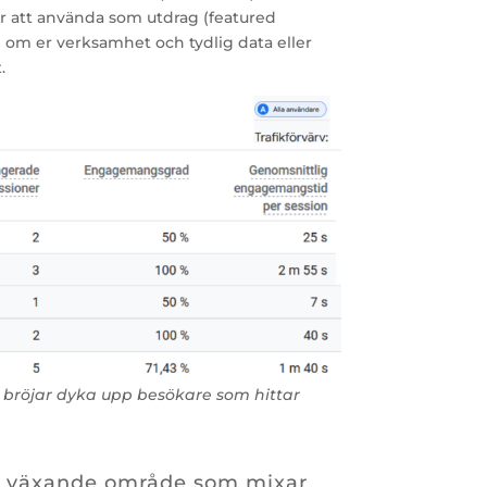
år att använda som utdrag (featured
 om er verksamhet och tydlig data eller
.
t bröjar dyka upp besökare som hittar
tt växande område som mixar