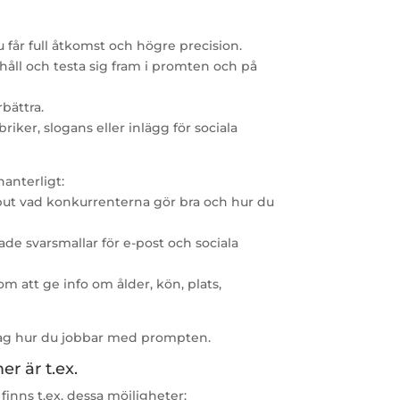
 får full åtkomst och högre precision.
håll och testa sig fram i promten och på
rbättra.
riker, slogans eller inlägg för sociala
anterligt:
put vad konkurrenterna gör bra och hur du
ade svarsmallar för e-post och sociala
m att ge info om ålder, kön, plats,
slag hur du jobbar med prompten.
r är t.ex.
inns t.ex. dessa möjligheter: