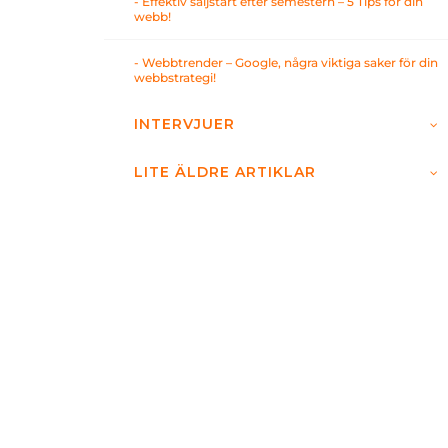
- Effektiv säljstart efter semestern – 5 Tips för din
webb!
- Webbtrender – Google, några viktiga saker för din
webbstrategi!
INTERVJUER
LITE ÄLDRE ARTIKLAR