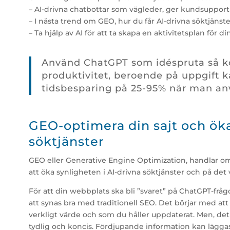
– AI-drivna chatbottar som vägleder, ger kundsupport
– I nästa trend om GEO, hur du får AI-drivna söktjänster
– Ta hjälp av AI för att ta skapa en aktivitetsplan för 
Använd ChatGPT som idéspruta så k
produktivitet, beroende på uppgift 
tidsbesparing på 25-95% när man an
GEO-optimera din sajt och öka
söktjänster
GEO eller Generative Engine Optimization, handlar om
att öka synligheten i AI-drivna söktjänster och på det 
För att din webbplats ska bli ”svaret” på ChatGPT-fråg
att synas bra med traditionell SEO. Det börjar med att
verkligt värde och som du håller uppdaterat. Men, det
tydlig och koncis. Fördjupande information kan läggas 