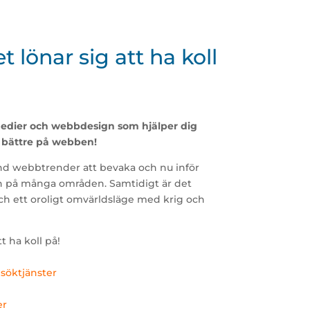
lönar sig att ha koll
medier och webbdesign som hjälper dig
s bättre på webben!
nd webbtrender att bevaka och nu inför
an på många områden. Samtidigt är det
h ett oroligt omvärldsläge med krig och
t ha koll på!
 söktjänster
er