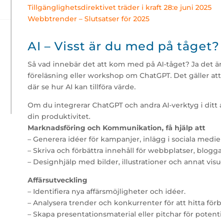
Tillgänglighetsdirektivet träder i kraft 28:e juni 2025
Webbtrender – Slutsatser för 2025
AI – Visst är du med på tåget?
Så vad innebär det att kom med på AI-tåget? Ja det är
föreläsning eller workshop om ChatGPT. Det gäller a
där se hur AI kan tillföra värde.
Om du integrerar ChatGPT och andra AI-verktyg i ditt 
din produktivitet.
Marknadsföring och Kommunikation, få hjälp att
– Generera idéer för kampanjer, inlägg i sociala medi
– Skriva och förbättra innehåll för webbplatser, blogg
– Designhjälp med bilder, illustrationer och annat visue
Affärsutveckling
– Identifiera nya affärsmöjligheter och idéer.
– Analysera trender och konkurrenter för att hitta för
– Skapa presentationsmaterial eller pitchar för potent