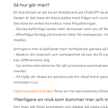
Så hur gör man?
En bra början är att ha en betallicens på ChatGPT så du
Sedan är det bara att börja jobba med frågor och inne
det köra en enkel korrektur med finjusteringar.
– Skicka befintliga texter eller annonser som du vill fö
– Efterfråga förslag på kreativa idéer för kampanjer, rub
medier.
Aningens mer kvalificerat men fortfarande ganska så h
– Beskriv din bransch och verksamhet så kan du få in
kan differentiera dig.
– Ge enkla instruktioner för att producera automatiser
medier.
– Få hjälp att skapa en persona på din ideal kund geno
intressen o.s.v.
I
denna externa artikel
finns en hel del konkreta för
Ytterligare en nivå som kommer mer och me
Om man går förbi prompten och jobbar på nästa nivå f