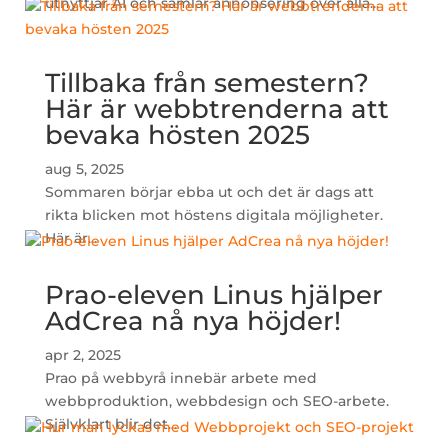
utnyttjar AI och samlar annonsering över alla...
Tillbaka från semestern?
Här är webbtrenderna att
bevaka hösten 2025
aug 5, 2025
Sommaren börjar ebba ut och det är dags att
rikta blicken mot höstens digitala möjligheter.
Här är...
Prao-eleven Linus hjälper
AdCrea nå nya höjder!
apr 2, 2025
Prao på webbyrå innebär arbete med
webbproduktion, webbdesign och SEO-arbete.
Självklart blir det...