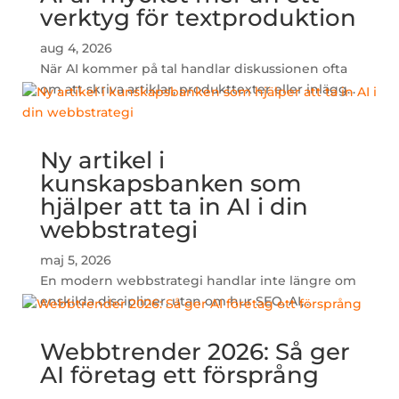
verktyg för textproduktion
aug 4, 2026
När AI kommer på tal handlar diskussionen ofta
om att skriva artiklar, produkttexter eller inlägg...
Ny artikel i
kunskapsbanken som
hjälper att ta in AI i din
webbstrategi
maj 5, 2026
En modern webbstrategi handlar inte längre om
enskilda discipliner, utan om hur SEO, AI,...
Webbtrender 2026: Så ger
AI företag ett försprång