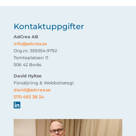
Kontaktuppgifter
AdCrea AB
info@adcrea.se
Org.nr. 559354-9792
Tomteplatsen 11
506 42 Borås
David Hyltse
Försäljning & Webbstrategi
david@adcrea.se
070-493 38 34
